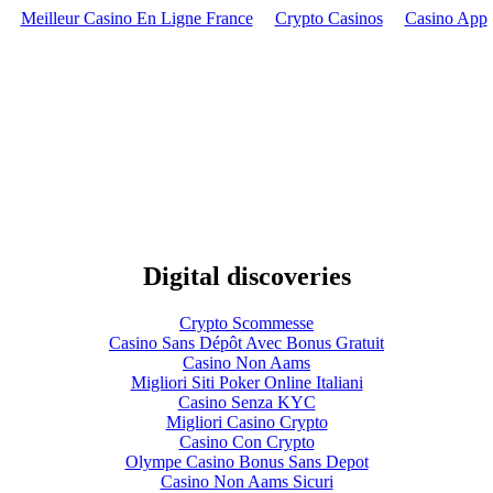
Meilleur Casino En Ligne France
Crypto Casinos
Casino App
Digital discoveries
Crypto Scommesse
Casino Sans Dépôt Avec Bonus Gratuit
Casino Non Aams
Migliori Siti Poker Online Italiani
Casino Senza KYC
Migliori Casino Crypto
Casino Con Crypto
Olympe Casino Bonus Sans Depot
Casino Non Aams Sicuri