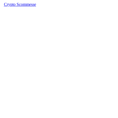
Crypto Scommesse