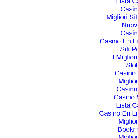
Lista 
Casin
Migliori Si
Nuov
Casin
Casino En L
Siti 
I Miglior
Slo
Casino 
Miglio
Casino
Casino 
Lista 
Casino En Li
Miglio
Bookm
Miglio