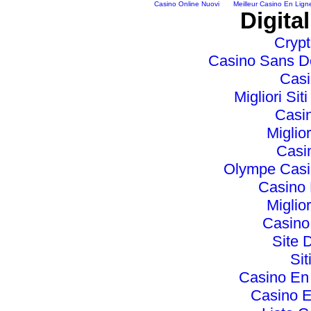
Casino Online Nuovi
Meilleur Casino En Lign
Digita
Cryp
Casino Sans Dé
Cas
Migliori Sit
Casi
Miglio
Casi
Olympe Casi
Casino 
Miglio
Casino 
Site D
Si
Casino En
Casino E