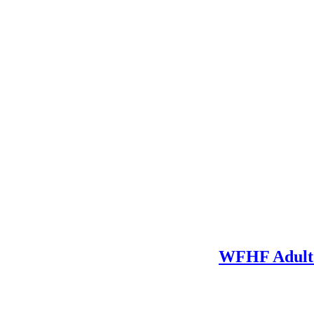
WFHF Adult 